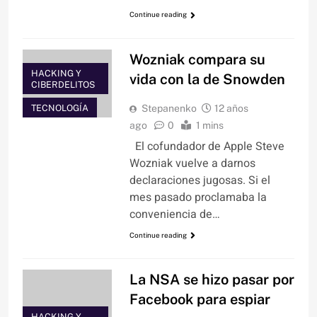
Continue reading
Wozniak compara su
HACKING Y
vida con la de Snowden
CIBERDELITOS
TECNOLOGÍA
Stepanenko
12 años
ago
0
1 mins
El cofundador de Apple Steve
Wozniak vuelve a darnos
declaraciones jugosas. Si el
mes pasado proclamaba la
conveniencia de…
Continue reading
La NSA se hizo pasar por
Facebook para espiar
HACKING Y