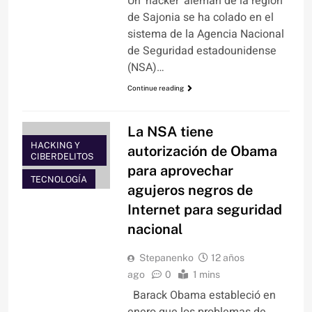
Un ‘hacker’ alemán de la región
de Sajonia se ha colado en el
sistema de la Agencia Nacional
de Seguridad estadounidense
(NSA)…
Continue reading
La NSA tiene
HACKING Y
autorización de Obama
CIBERDELITOS
para aprovechar
TECNOLOGÍA
agujeros negros de
Internet para seguridad
nacional
Stepanenko
12 años
ago
0
1 mins
Barack Obama estableció en