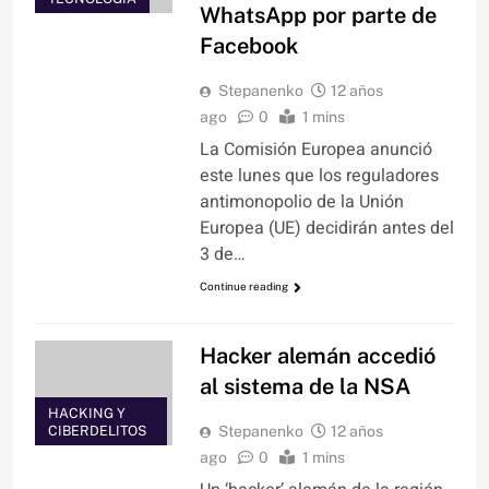
WhatsApp por parte de
Facebook
Stepanenko
12 años
ago
0
1 mins
La Comisión Europea anunció
este lunes que los reguladores
antimonopolio de la Unión
Europea (UE) decidirán antes del
3 de…
Continue reading
Hacker alemán accedió
al sistema de la NSA
HACKING Y
CIBERDELITOS
Stepanenko
12 años
ago
0
1 mins