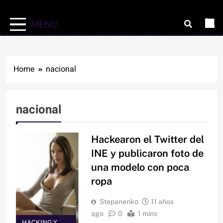
MENU
Home
nacional
nacional
Hackearon el Twitter del
INE y publicaron foto de
una modelo con poca
ropa
Stepanenko
11 años
ago
0
1 mins
HACKING Y