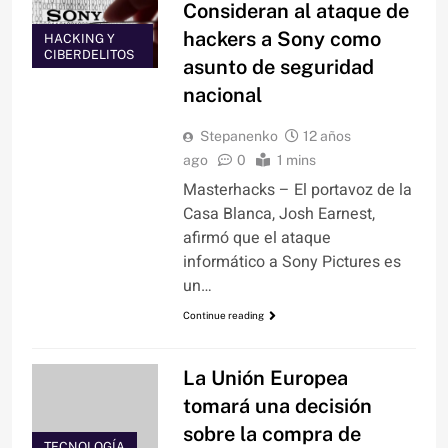
Consideran al ataque de
hackers a Sony como
HACKING Y
CIBERDELITOS
asunto de seguridad
nacional
Stepanenko
12 años
ago
0
1 mins
Masterhacks – El portavoz de la
Casa Blanca, Josh Earnest,
afirmó que el ataque
informático a Sony Pictures es
un…
Continue reading
La Unión Europea
tomará una decisión
sobre la compra de
TECNOLOGÍA