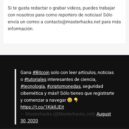
Si te gusta redactar o grabar videos, puedes trabajar
con nosotros para como reportero de noticias! Sólo
envía un correo a contacto@masterhacks.net para más
información.
Gana
#Bitcoin
solo con leer artículos, noticias
o
#tutoriales
interesantes de ciencia,
#tecnología
,
#criptomonedas
, seguridad
cibernética y más!! Sólo tienes que registrarte
y comenzar a navegar
https://t.co/1KjkllJEit
— Masterhacks (@Masterhacks_net)
August
30, 2020