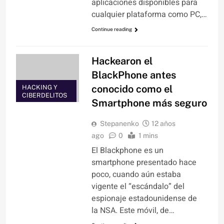
aplicaciones disponibles para
cualquier plataforma como PC,…
Continue reading
Hackearon el
BlackPhone antes
conocido como el
HACKING Y
CIBERDELITOS
Smartphone más seguro
Stepanenko
12 años
ago
0
1 mins
El Blackphone es un
smartphone presentado hace
poco, cuando aún estaba
vigente el “escándalo” del
espionaje estadounidense de
la NSA. Este móvil, de…