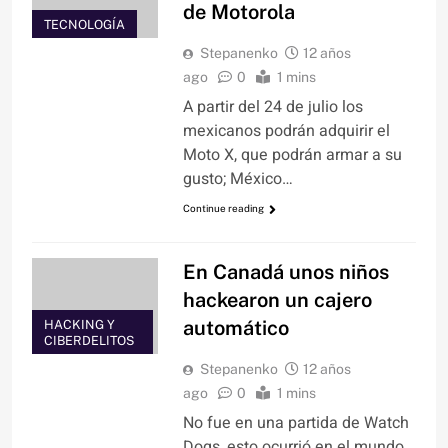
de Motorola
TECNOLOGÍA
Stepanenko
12 años
ago
0
1 mins
A partir del 24 de julio los
mexicanos podrán adquirir el
Moto X, que podrán armar a su
gusto; México…
Continue reading
En Canadá unos niños
hackearon un cajero
automático
HACKING Y
CIBERDELITOS
Stepanenko
12 años
ago
0
1 mins
No fue en una partida de Watch
Dogs, esto ocurrió en el mundo