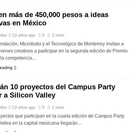
en más de 450,000 pesos a ideas
ivas en México
nko
13 años ago
0
1 mins
ndación, Microbotix y el Tecnológico de Monterrey invitan a
óvenes creativos a participar en la segunda edición de Premio
, la competencia…
reading
rán 10 proyectos del Campus Party
r a Silicon Valley
nko
13 años ago
0
1 mins
ectos que participan en la cuarta edición de Campus Party
lebra en la capital mexicana llegarán…