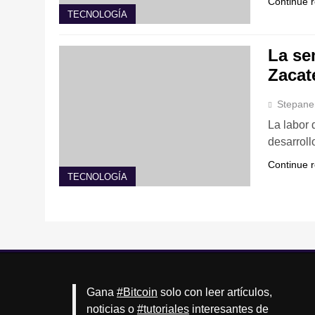
Continue 
TECNOLOGÍA
La se
Zacat
Stepane
La labor 
desarroll
Continue 
TECNOLOGÍA
Gana
#Bitcoin
solo con leer artículos,
noticias o
#tutoriales
interesantes de