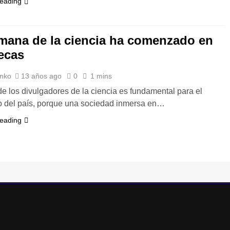
reading
mana de la ciencia ha comenzado en
ecas
nko
13 años ago
0
1 mins
de los divulgadores de la ciencia es fundamental para el
o del país, porque una sociedad inmersa en…
reading