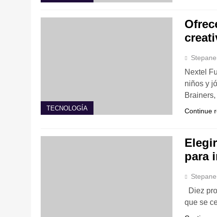
Ofrec
creat
Stepane
Nextel Fu
niños y j
Brainers
TECNOLOGÍA
Continue 
Elegi
para i
Stepane
Diez proy
que se ce