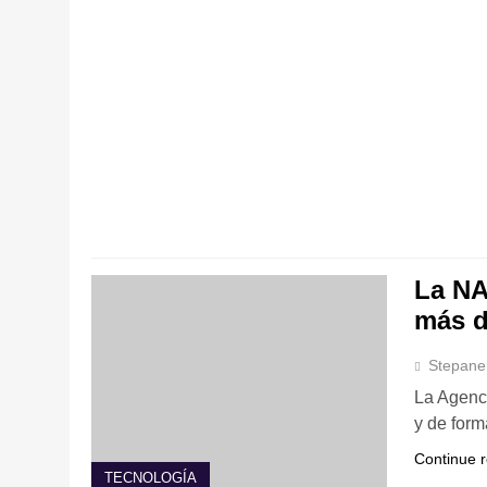
La NA
más d
Stepane
La Agenci
y de form
Continue 
TECNOLOGÍA