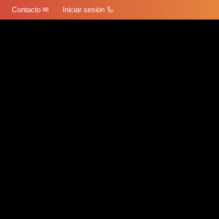
Contacto ✉
Iniciar sesión 🦾