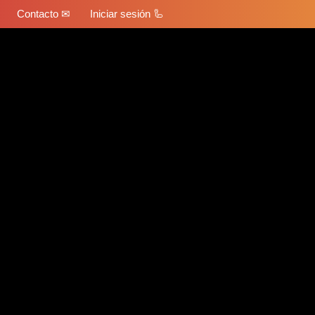
Contacto ✉
Iniciar sesión 🦾