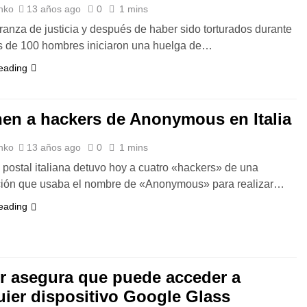
nko
13 años ago
0
1 mins
ranza de justicia y después de haber sido torturados durante
s de 100 hombres iniciaron una huelga de…
eading
nen a hackers de Anonymous en Italia
nko
13 años ago
0
1 mins
a postal italiana detuvo hoy a cuatro «hackers» de una
ción que usaba el nombre de «Anonymous» para realizar…
eading
r asegura que puede acceder a
uier dispositivo Google Glass