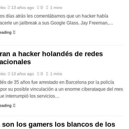
nko
13 años ago
0
1 mins
os días atrás les comentábamos que un hacker había
acerle un jailbreak a sus Google Glass. Jay Freeman,…
eading
ran a hacker holandés de redes
nacionales
nko
13 años ago
0
1 mins
és de 35 años fue arrestado en Barcelona por la policía
por su posible vinculación a un enorme ciberataque del mes
e interrumpió los servicios…
eading
 son los gamers los blancos de los