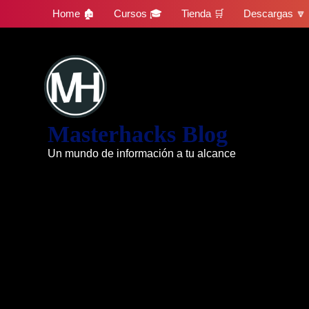
Skip
Home 🏚
Cursos 🎓
Tienda 🛒
Descargas 🔽
to
content
Masterhacks Blog
Un mundo de información a tu alcance