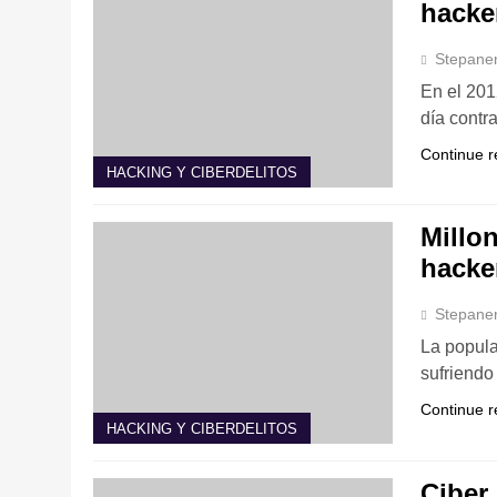
hacke
Stepane
En el 201
día contr
Continue r
HACKING Y CIBERDELITOS
Millo
hacke
Stepane
La popula
sufriendo
Continue r
HACKING Y CIBERDELITOS
Ciber 