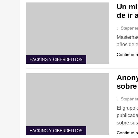
Un mi
de ir 
Stepane
Masterha
años de e
Continue r
HACKING Y CIBERDELITOS
Anony
sobre
Stepane
El grupo 
publicada
sobre su
HACKING Y CIBERDELITOS
Continue r