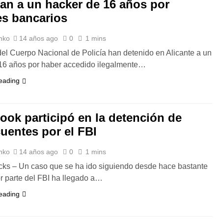
tan a un hacker de 16 años por
es bancarios
nko
14 años ago
0
1 mins
el Cuerpo Nacional de Policía han detenido en Alicante a un
16 años por haber accedido ilegalmente…
eading
ook participó en la detención de
cuentes por el FBI
nko
14 años ago
0
1 mins
ks – Un caso que se ha ido siguiendo desde hace bastante
r parte del FBI ha llegado a…
eading