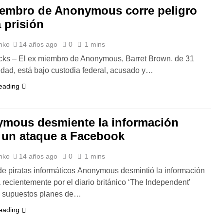
embro de Anonymous corre peligro
a prisión
nko
14 años ago
0
1 mins
cks – El ex miembro de Anonymous, Barret Brown, de 31
dad, está bajo custodia federal, acusado y…
eading
mous desmiente la información
 un ataque a Facebook
nko
14 años ago
0
1 mins
de piratas informáticos Anonymous desmintió la información
 recientemente por el diario británico ‘The Independent’
s supuestos planes de…
eading