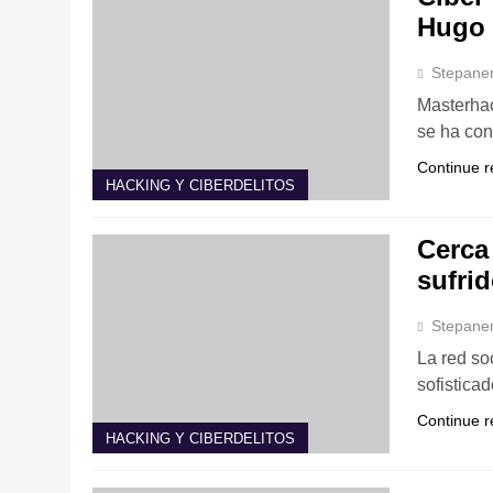
Hugo 
Stepane
Masterha
se ha con
Continue r
HACKING Y CIBERDELITOS
Cerca
sufri
Stepane
La red so
sofistica
Continue r
HACKING Y CIBERDELITOS