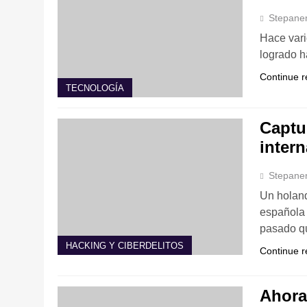
Stepane
Hace vari
logrado h
Continue r
TECNOLOGÍA
Captu
inter
Stepane
Un holand
española 
pasado qu
HACKING Y CIBERDELITOS
Continue r
Ahora