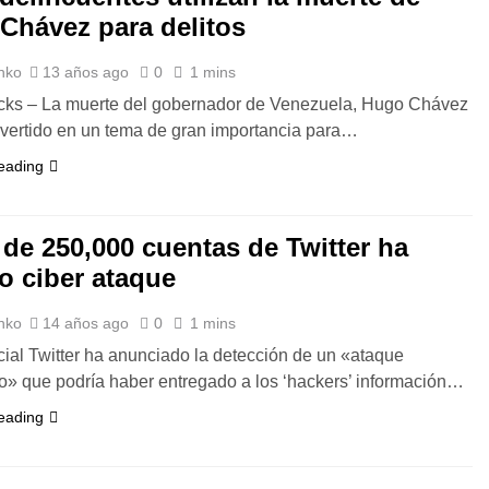
Chávez para delitos
nko
13 años ago
0
1 mins
cks – La muerte del gobernador de Venezuela, Hugo Chávez
vertido en un tema de gran importancia para…
eading
 de 250,000 cuentas de Twitter ha
do ciber ataque
nko
14 años ago
0
1 mins
cial Twitter ha anunciado la detección de un «ataque
do» que podría haber entregado a los ‘hackers’ información…
eading