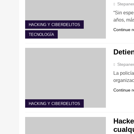
Stepane
“Sin espe
años, má
HACKING Y CIBERDELITOS
Continue r
TECNOLOGÍA
Detie
Stepane
La policí
organiza
Continue r
HACKING Y CIBERDELITOS
Hacke
cualq