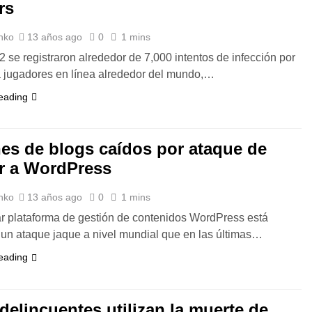
rs
nko
13 años ago
0
1 mins
2 se registraron alrededor de 7,000 intentos de infección por
a jugadores en línea alrededor del mundo,…
eading
nes de blogs caídos por ataque de
r a WordPress
nko
13 años ago
0
1 mins
r plataforma de gestión de contenidos WordPress está
 un ataque jaque a nivel mundial que en las últimas…
eading
delincuentes utilizan la muerte de