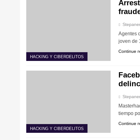
Arres
fraud
Stepane
Agentes d
joven de 
Continue r
HACKING Y CIBERDELITOS
Faceb
delin
Stepane
Masterhac
tiempo po
Continue r
HACKING Y CIBERDELITOS